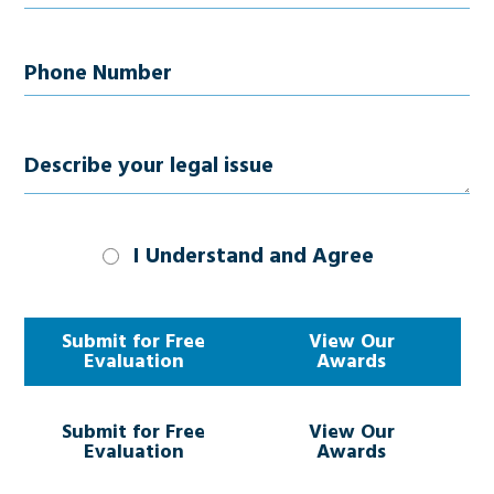
Phone
Number
(Required)
Describe
your
legal
I Understand
I Understand and Agree
and
issue
Agree
(Required)
Submit for Free
View Our
Evaluation
Awards
Submit for Free
View Our
Evaluation
Awards